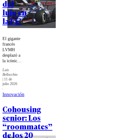
del
autenticidad.
lujo en
la F1?
El gigante
francés
LVMH
desplazó a
la icónica
corona
Luis
suiza con
Bellocchio
un acuerdo
|
11 de
millonario
julio 2026
y un
ecosistema
Innovación
de marcas
que
Cohousing
transformó
senior: Los
los boxes
en
“roommates”
pasarelas
de los 20
VIP. Una