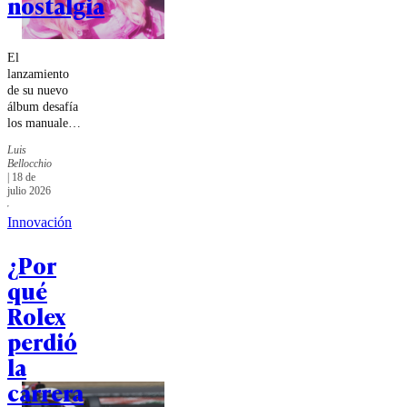
nostalgia
El
lanzamiento
de su nuevo
álbum desafía
los manuales
de la
Luis
industria,
Bellocchio
transformando
|
18 de
la experiencia
julio 2026
en un activo
del marketing
Innovación
moderno. Una
mirada que
¿Por
derriba el
qué
doble estándar
de género y
Rolex
valida la
perdió
vigencia de la
cultura Silver
la
desde la
carrera
autonomía y
la